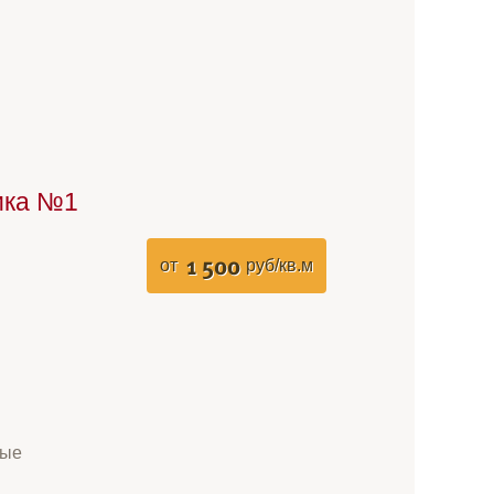
ика №1
1 500
от
руб/кв.м