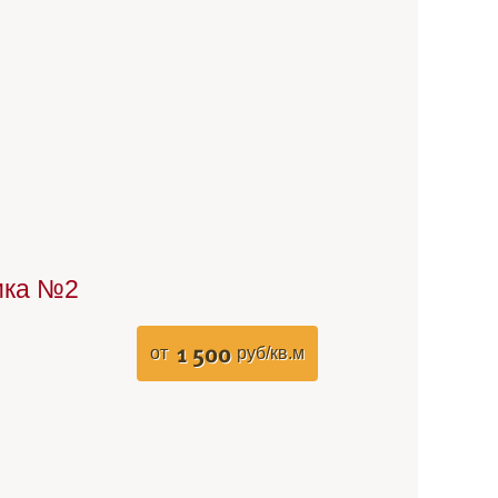
ика №2
1 500
от
руб/кв.м